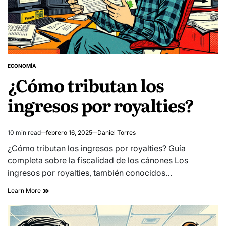
ECONOMÍA
POSTED
¿Cómo tributan los
IN
ingresos por royalties?
10 min read
febrero 16, 2025
Daniel Torres
Estimated
read
¿Cómo tributan los ingresos por royalties? Guía
time
completa sobre la fiscalidad de los cánones Los
ingresos por royalties, también conocidos…
Learn More