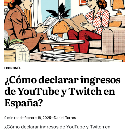
ECONOMÍA
POSTED
¿Cómo declarar ingresos
IN
de YouTube y Twitch en
España?
9 min read
febrero 18, 2025
Daniel Torres
Estimated
read
¿Cómo declarar ingresos de YouTube y Twitch en