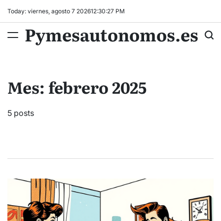
Skip
Today: viernes, agosto 7 2026
12
:
30
:
28
PM
to
Pymesautonomos.es
content
Mes:
febrero 2025
5 posts