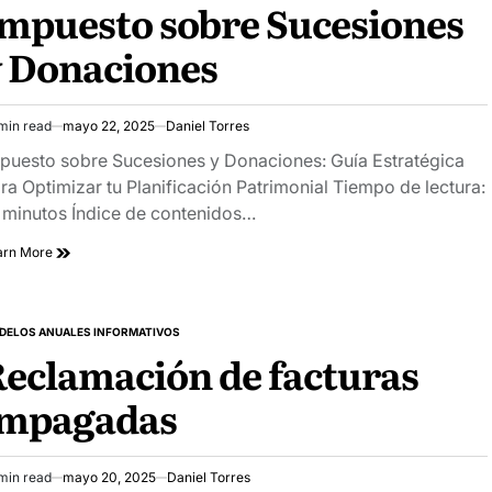
mpuesto sobre Sucesiones
 Donaciones
min read
mayo 22, 2025
Daniel Torres
imated
ad
puesto sobre Sucesiones y Donaciones: Guía Estratégica
e
ra Optimizar tu Planificación Patrimonial Tiempo de lectura:
 minutos Índice de contenidos…
arn More
DELOS ANUALES INFORMATIVOS
STED
eclamación de facturas
impagadas
min read
mayo 20, 2025
Daniel Torres
imated