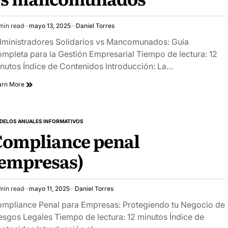
min read
mayo 13, 2025
Daniel Torres
imated
ad
ministradores Solidarios vs Mancomunados: Guía
e
mpleta para la Gestión Empresarial Tiempo de lectura: 12
nutos Índice de Contenidos Introducción: La…
arn More
DELOS ANUALES INFORMATIVOS
STED
Compliance penal
(empresas)
min read
mayo 11, 2025
Daniel Torres
imated
ad
mpliance Penal para Empresas: Protegiendo tu Negocio de
e
esgos Legales Tiempo de lectura: 12 minutos Índice de