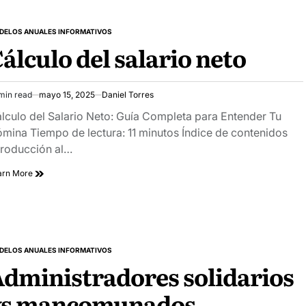
DELOS ANUALES INFORMATIVOS
STED
álculo del salario neto
min read
mayo 15, 2025
Daniel Torres
imated
ad
lculo del Salario Neto: Guía Completa para Entender Tu
e
mina Tiempo de lectura: 11 minutos Índice de contenidos
troducción al…
arn More
DELOS ANUALES INFORMATIVOS
STED
dministradores solidarios
vs mancomunados