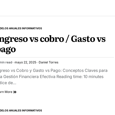
DELOS ANUALES INFORMATIVOS
STED
ngreso vs cobro / Gasto vs
pago
min read
mayo 22, 2025
Daniel Torres
imated
ad
greso vs Cobro y Gasto vs Pago: Conceptos Claves para
e
a Gestión Financiera Efectiva Reading time: 10 minutes
dice de…
arn More
DELOS ANUALES INFORMATIVOS
STED