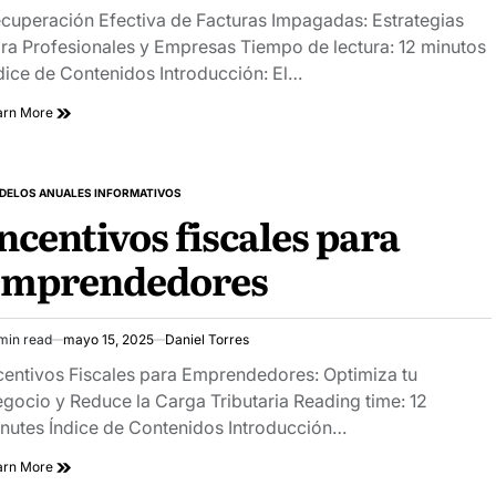
ad
cuperación Efectiva de Facturas Impagadas: Estrategias
e
ra Profesionales y Empresas Tiempo de lectura: 12 minutos
dice de Contenidos Introducción: El…
arn More
DELOS ANUALES INFORMATIVOS
STED
ncentivos fiscales para
emprendedores
min read
mayo 15, 2025
Daniel Torres
imated
ad
centivos Fiscales para Emprendedores: Optimiza tu
e
gocio y Reduce la Carga Tributaria Reading time: 12
nutes Índice de Contenidos Introducción…
arn More