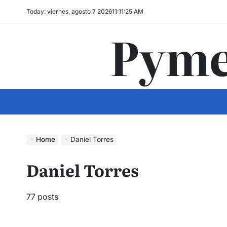
Skip
Today: viernes, agosto 7 2026
11
:
11
:
26
AM
to
Pyme
content
Home
Daniel Torres
Daniel Torres
77 posts