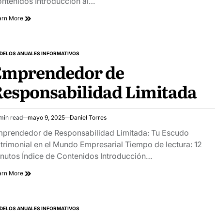
ntenidos Introducción al…
arn More
DELOS ANUALES INFORMATIVOS
STED
Emprendedor de
esponsabilidad Limitada
min read
mayo 9, 2025
Daniel Torres
imated
ad
prendedor de Responsabilidad Limitada: Tu Escudo
e
trimonial en el Mundo Empresarial Tiempo de lectura: 12
nutos Índice de Contenidos Introducción…
arn More
DELOS ANUALES INFORMATIVOS
STED