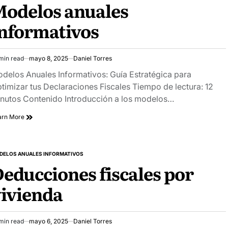
odelos anuales
nformativos
min read
mayo 8, 2025
Daniel Torres
imated
ad
delos Anuales Informativos: Guía Estratégica para
e
timizar tus Declaraciones Fiscales Tiempo de lectura: 12
nutos Contenido Introducción a los modelos…
arn More
DELOS ANUALES INFORMATIVOS
STED
educciones fiscales por
ivienda
min read
mayo 6, 2025
Daniel Torres
imated