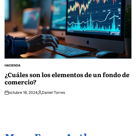
HACIENDA
POSTED
IN
¿Cuáles son los elementos de un fondo de
comercio?
octubre 18, 2024
Daniel Torres
Posted
by