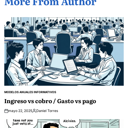
More From Author
MODELOS ANUALES INFORMATIVOS
POSTED
IN
Ingreso vs cobro / Gasto vs pago
mayo 22, 2025
Daniel Torres
Posted
by