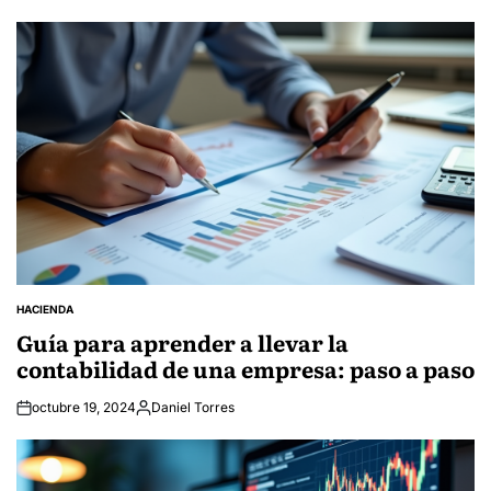
by
HACIENDA
POSTED
IN
Guía para aprender a llevar la
contabilidad de una empresa: paso a paso
octubre 19, 2024
Daniel Torres
Posted
by