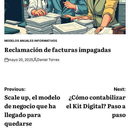
MODELOS ANUALES INFORMATIVOS
POSTED
IN
Reclamación de facturas impagadas
mayo 20, 2025
Daniel Torres
Posted
by
Navegación
Previous:
Next:
de
Scale up, el modelo
¿Cómo contabilizar
entradas
de negocio que ha
el Kit Digital? Paso a
llegado para
paso
quedarse