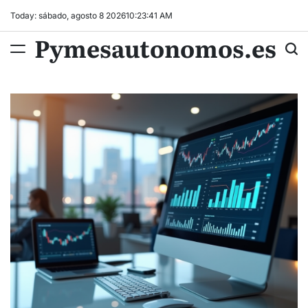
Skip
Today: sábado, agosto 8 2026
10
:
23
:
42
AM
to
Pymesautonomos.es
content