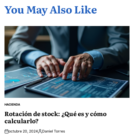
You May Also Like
HACIENDA
POSTED
IN
Rotación de stock: ¿Qué es y cómo
calcularlo?
octubre 20, 2024
Daniel Torres
Posted